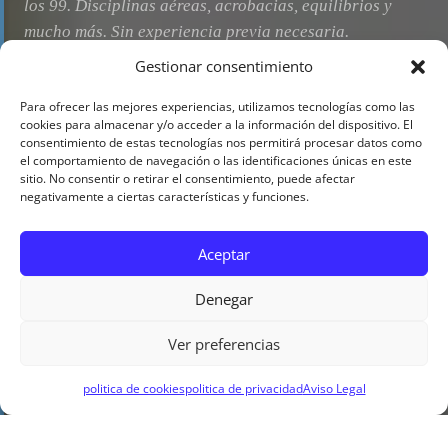
los 99. Disciplinas aéreas, acrobacias, equilibrios y
mucho más. Sin experiencia previa necesaria.
Gestionar consentimiento
Para ofrecer las mejores experiencias, utilizamos tecnologías como las
INSCRÍBETE AHORA →
cookies para almacenar y/o acceder a la información del dispositivo. El
consentimiento de estas tecnologías nos permitirá procesar datos como
el comportamiento de navegación o las identificaciones únicas en este
VER TODOS LOS HORARIOS
sitio. No consentir o retirar el consentimiento, puede afectar
negativamente a ciertas características y funciones.
Aceptar
10
4→99
L–Sáb
Denegar
DISCIPLINAS
AÑOS DE EDAD
HORARIOS
Ver preferencias
politica de cookies
politica de privacidad
Aviso Legal