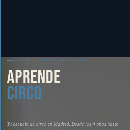
LA ESCUELA · ALCOBENDAS, MADRID
APRENDE
CIRCO
Tu escuela de circo en Madrid. Desde los 4 años hasta