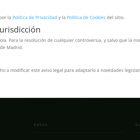
 por la
Política de Privacidad
y la
Política de Cookies
del sitio.
jurisdicción
añola. Para la resolución de cualquier controversia, y salvo que la 
 de Madrid.
o a modificar este aviso legal para adaptarlo a novedades legislati
ÁREAS
E