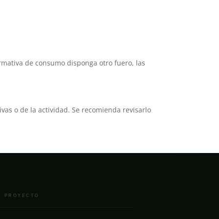
normativa de consumo disponga otro fuero, las
vas o de la actividad. Se recomienda revisarlo
L PROYECTO