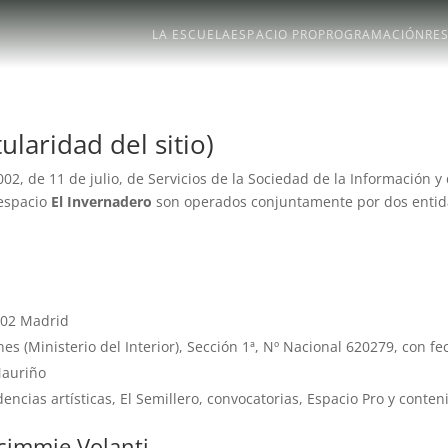
LA ESCUELA
ESPACIO PRO
PROGRAMACIÓN
RE
ularidad del sitio)
02, de 11 de julio, de Servicios de la Sociedad de la Información y
 espacio
El Invernadero
son operados conjuntamente por dos entid
8002 Madrid
nes (Ministerio del Interior), Sección 1ª, Nº Nacional 620279, con 
Mauriño
cias artísticas, El Semillero, convocatorias, Espacio Pro y conteni
cimmie Volanti