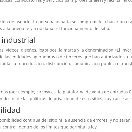
icas, convocatorias y servicios para profesionales) y facilitar el co
ondición de usuario. La persona usuaria se compromete a hacer un us
as a la buena fe y a no dañar el funcionamiento del sitio.
 industrial
fías, vídeos, diseños, logotipos, la marca y la denominación «El Inve
 de las entidades operadoras o de terceros que han autorizado su u
ibida su reproducción, distribución, comunicación pública o transf
rnas (por ejemplo, circosv.es, la plataforma de venta de entradas 
idos ni de las políticas de privacidad de esos sitios, cuyo acceso 
ilidad
onibilidad continua del sitio ni la ausencia de errores, y no será
 control, dentro de los límites que permita la ley.