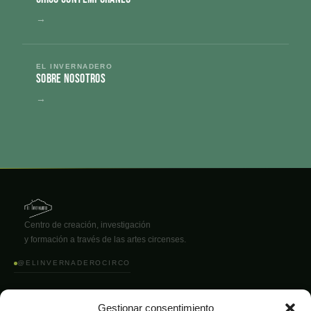
→
EL INVERNADERO
Sobre nosotros
→
Centro de creación, investigación
y formación a través de las artes circenses.
@ELINVERNADEROCIRCO
ÁREAS
EL PROYECTO
Gestionar consentimiento