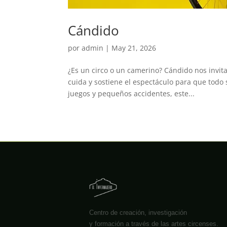
Cándido
por
admin
|
May 21, 2026
¿Es un circo o un camerino? Cándido nos invita
cuida y sostiene el espectáculo para que todo 
juegos y pequeños accidentes, este...
Centro de creación, investigación
y formación a través de las artes circenses.