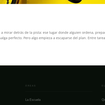
 a mirar detrás de la pista: ese lugar donde alguien ordena, prepa
salga perfecto. Pero algo empieza a escaparse del plan. Entre tarea
ÁREAS
E
La Escuela
Qu