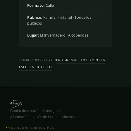
Formato:
Calle
Público:
Familiar · Infantil · Todos los
públicos
Lugar:
El Invernadero · Alcobendas
PROGRAMACIÓN COMPLETA
TAMBIÉN PUEDES VER:
ESCUELA DE CIRCO
Centro de creación, investigación
y formación a través de las artes circenses.
@ELINVERNADEROCIRCO