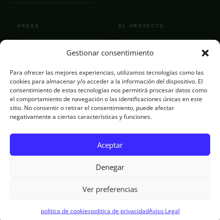
ÁREAS
EL PROYECTO
Gestionar consentimiento
La Escuela
Quiénes somos
Espacio Pro
El equipo
Para ofrecer las mejores experiencias, utilizamos tecnologías como las
cookies para almacenar y/o acceder a la información del dispositivo. El
Residencias
Actualidad
consentimiento de estas tecnologías nos permitirá procesar datos como
el comportamiento de navegación o las identificaciones únicas en este
Programación
Contacto
sitio. No consentir o retirar el consentimiento, puede afectar
negativamente a ciertas características y funciones.
Convocatoria
El Semillero
Aceptar
Denegar
CON EL APOYO DE
Ver preferencias
© 2026 El Invernadero
politica de cookies
politica de privacidad
Aviso Legal
Aviso legal
Privacidad
Cookies