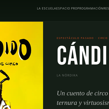
LA ESCUELA
ESPACIO PRO
PROGRAMACIÓN
RE
ESPECTÁCULO PASADO · CIRCO
Cánd
LA NÖRDIKA
Un cuento de circo
ternura y virtuosi