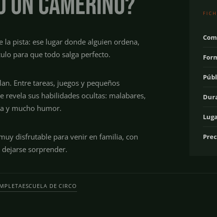
 o un camerino?
FICH
Com
e la pista: ese lugar donde alguien ordena,
culo para que todo salga perfecto.
For
Públ
lan. Entre tareas, juegos y pequeños
e revela sus habilidades ocultas: malabares,
Dur
tica y mucho humor.
Luga
uy disfrutable para venir en familia, con
Prec
dejarse sorprender.
MPLETA
ESCUELA DE CIRCO