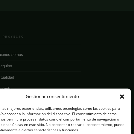
L PROYECTO
iénes somos
 equipo
tualidad
ntacto
Gestionar consentimiento
 las mejores experiencias, utilizamos tecnologías como las cookies para
o acceder a la información del dispositivo. El consentimiento de estas
 nos permitirá procesar datos como el comportamiento de navegación o
caciones únicas en este sitio. No consentir o retirar el consentimiento, puede
tivamente a ciertas características y funciones.