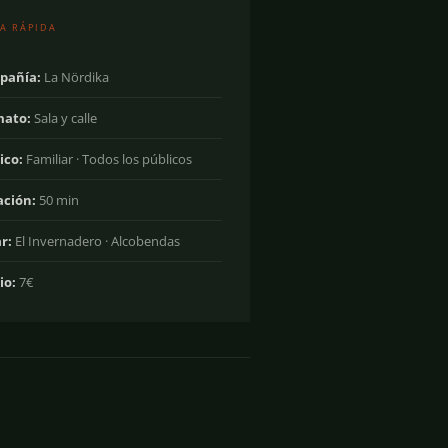
A RÁPIDA
pañía:
La Nördika
mato:
Sala y calle
ico:
Familiar · Todos los públicos
ación:
50 min
r:
El Invernadero · Alcobendas
io:
7€