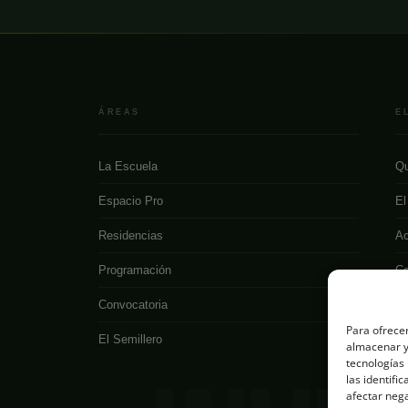
ÁREAS
E
La Escuela
Qu
Espacio Pro
El
Residencias
Ac
Programación
Co
Convocatoria
Para ofrecer
El Semillero
almacenar y/
tecnologías
las identifi
afectar nega