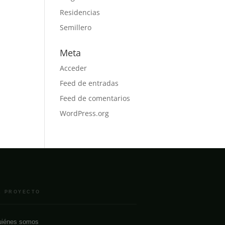
Residencias
Semillero
Meta
Acceder
Feed de entradas
Feed de comentarios
WordPress.org
L PROYECTO
iénes somos