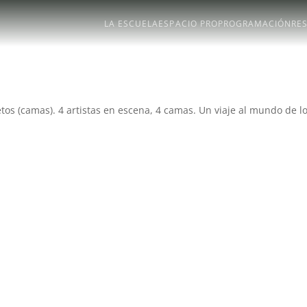
LA ESCUELA
ESPACIO PRO
PROGRAMACIÓN
RE
tos (camas). 4 artistas en escena, 4 camas. Un viaje al mundo de l