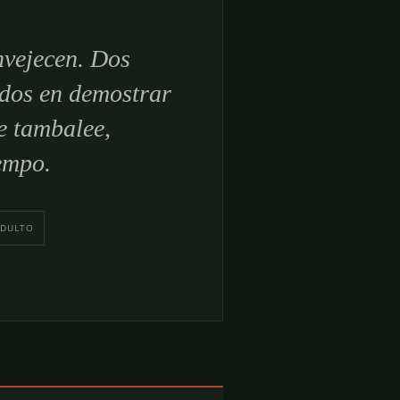
nvejecen. Dos
ados en demostrar
e tambalee,
empo.
ADULTO