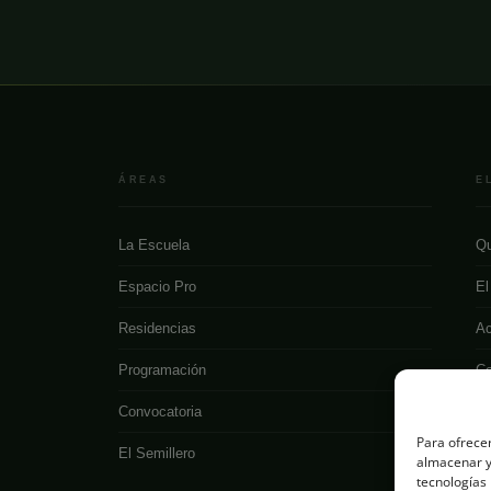
ÁREAS
E
La Escuela
Qu
Espacio Pro
El
Residencias
Ac
Programación
Co
Convocatoria
Para ofrecer
El Semillero
almacenar y/
tecnologías