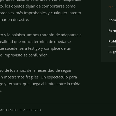
nto, los objetos dejan de comportarse como
FICH
n cada vez más improbables y cualquier intento
nar en desastre.
Com
For
nto y la palabra, ambos tratarán de adaptarse a
realidad que nunca termina de quedarse
Públ
que sucede, será testigo y cómplice de un
Luga
lo imprevisto se confunden.
so de los años, de la necesidad de seguir
 en mostrarnos frágiles. Un espectáculo para
o y ternura, que juega al límite entre la caída
o.
MPLETA
ESCUELA DE CIRCO