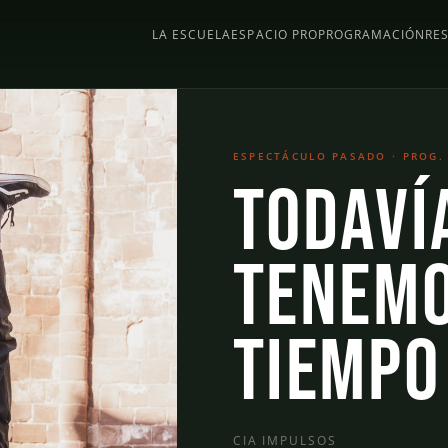
LA ESCUELA
ESPACIO PRO
PROGRAMACIÓN
RE
ESPECTÁCULO PASADO · PROG.
Todaví
tenem
tiempo
CIA IMPULSOS