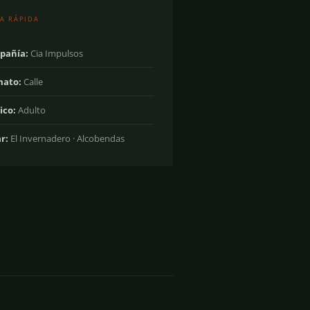
A RÁPIDA
pañía:
Cia Impulsos
mato:
Calle
ico:
Adulto
r:
El Invernadero · Alcobendas