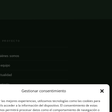
L PROYECTO
iénes somos
 equipo
tualidad
ntacto
Gestionar consentimiento
 las mejores experiencias, utilizamos tecnologías como las cookies para
o acceder a la información del dispositivo. El consentimiento de estas
 nos permitirá procesar datos como el comportamiento de navegación o