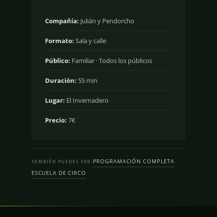
Compañía:
Julián y Pendorcho
Formato:
Sala y calle
Público:
Familiar · Todos los públicos
Duración:
55 min
Lugar:
El Invernadero
Precio:
7€
PROGRAMACIÓN COMPLETA
TAMBIÉN PUEDES VER:
ESCUELA DE CIRCO