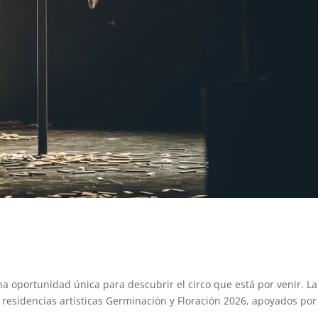
a oportunidad única para descubrir el circo que está por venir. La
esidencias artísticas Germinación y Floración 2026, apoyados por