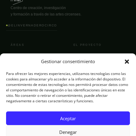
Centro de creación, investigación
y formación a través de las artes circenses.
@ELINVERNADEROCIRCO
ÁREAS
EL PROYECTO
Gestionar consentimiento
La Escuela
Quiénes somos
Espacio Pro
El equipo
Para ofrecer las mejores experiencias, utilizamos tecnologías como las
cookies para almacenar y/o acceder a la información del dispositivo. El
Residencias
Actualidad
consentimiento de estas tecnologías nos permitirá procesar datos como
el comportamiento de navegación o las identificaciones únicas en este
Programación
Contacto
sitio. No consentir o retirar el consentimiento, puede afectar
negativamente a ciertas características y funciones.
Convocatoria
El Semillero
Aceptar
Denegar