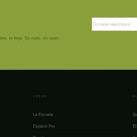
ro, te llega. Sin ruido, sin spam.
ÁREAS
E
La Escuela
Qu
Espacio Pro
El