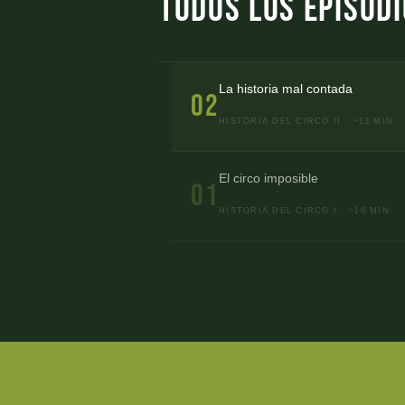
Todos los episod
La historia mal contada
02
HISTORIA DEL CIRCO II · ~13 MIN
El circo imposible
01
HISTORIA DEL CIRCO I · ~10 MIN