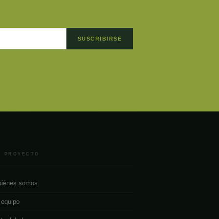
SUSCRIBIRSE
L PROYECTO
iénes somos
 equipo