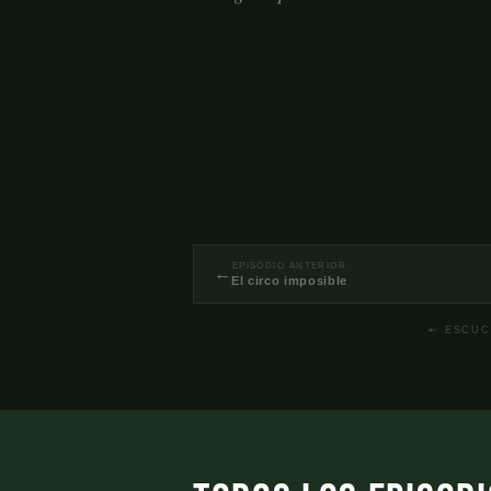
EPISODIO ANTERIOR
←
El circo imposible
⇤ ESCUC