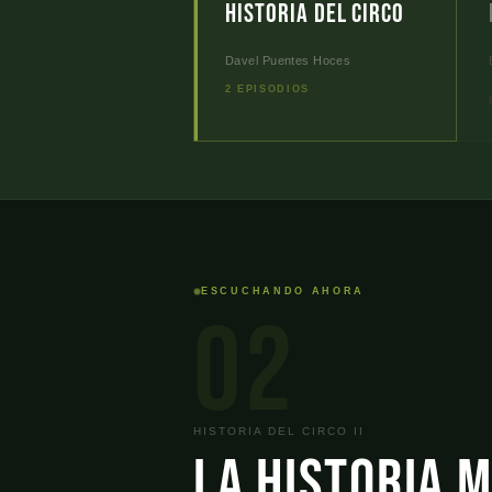
Historia del Circo
Davel Puentes Hoces
2 EPISODIOS
ESCUCHANDO AHORA
02
HISTORIA DEL CIRCO II
La historia 